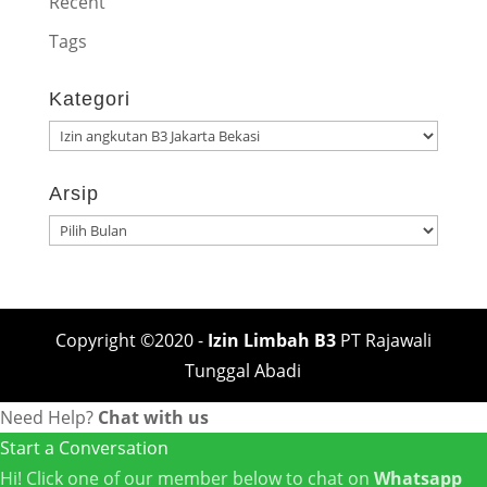
Recent
Tags
Kategori
Kategori
Arsip
Arsip
Copyright ©2020 -
Izin Limbah B3
PT Rajawali
Tunggal Abadi
Need Help?
Chat with us
Start a Conversation
Hi! Click one of our member below to chat on
Whatsapp