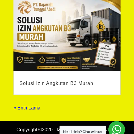
Solusi Izin Angkutan B3 Murah
« Entri Lama
Copyright ©2020 -
Izin Limbah B3
PT Rajawali
Need Help?
Chat with us