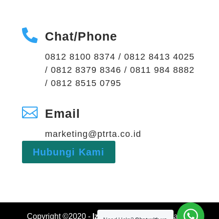

Chat/Phone
0812 8100 8374 / 0812 8413 4025
/ 0812 8379 8346 / 0811 984 8882
/ 0812 8515 0795

Email
marketing@ptrta.co.id
Hubungi Kami
Copyright ©2020 -
Izin Limbah B3
PT Rajawali