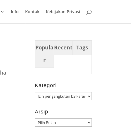
Info
Kontak
Kebijakan Privasi
Popula
Recent
Tags
r
aha
Kategori
Kategori
Arsip
Arsip