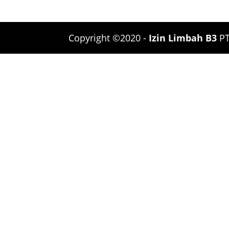
Copyright ©2020 -
Izin Limbah B3
PT